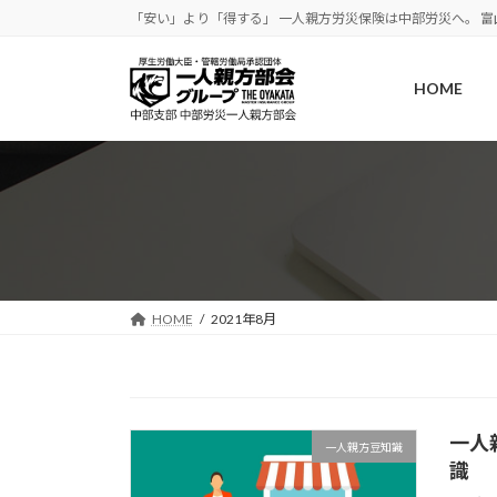
コ
ナ
「安い」より「得する」 一人親方労災保険は中部労災へ。 
ン
ビ
テ
ゲ
HOME
ン
ー
ツ
シ
へ
ョ
ス
ン
キ
に
ッ
移
プ
動
HOME
2021年8月
一人
一人親方豆知識
識