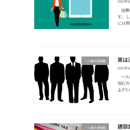
2021年
消費税
す。 
には預
実は
一人親方豆知識
2021年
一人親
悩むの
上が1
建設
一人親方豆知識